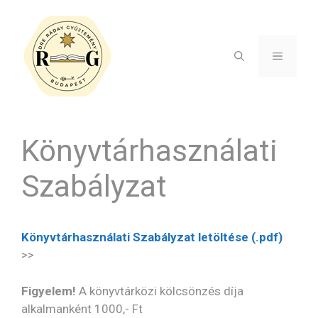
Kilépés
a
tartalomba
MENÜ
Könyvtárhasználati
Szabályzat
Könyvtárhasználati Szabályzat letöltése (.pdf)
>>
Figyelem!
A könyvtárközi kölcsönzés díja
alkalmanként 1000,- Ft