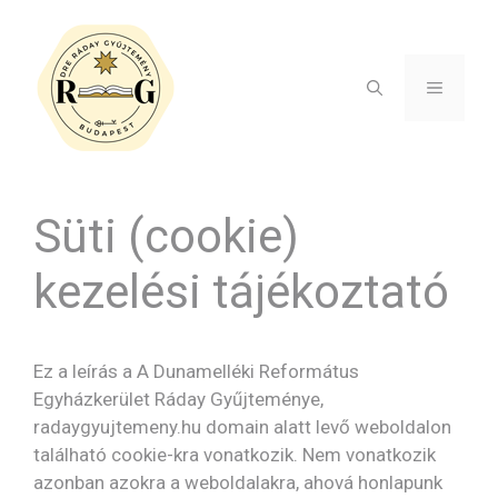
Kilépés
a
tartalomba
MENÜ
Süti (cookie)
kezelési tájékoztató
Ez a leírás a A Dunamelléki Református
Egyházkerület Ráday Gyűjteménye,
radaygyujtemeny.hu domain alatt levő weboldalon
található cookie-kra vonatkozik. Nem vonatkozik
azonban azokra a weboldalakra, ahová honlapunk