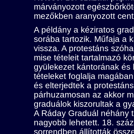
márványozott egészbőrköté
mezőkben aranyozott centr
A példány a kéziratos grad
sorába tartozik. Műfaja a 
vissza. A protestáns szó
mise tételeit tartalmazó k
gyülekezet kántorának és 
tételeket foglalja magában
és elterjedtek a protestá
párhuzamosan az akkor má
graduálok kiszorultak a gya
A Ráday Graduál néhány té
nagyobb lehetett. 18. szá
sorrendben állították össz