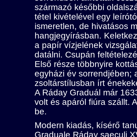
származó későbbi oldalszám
tétel kivételével egy leíró
ismeretlen, de hivatásos m
hangjegyírásban. Keletkezé
a papír vízjelének vizsgál
datálni. Csupán feltételez
Első része többnyire kottás
egyházi év sorrendjében; 
zsoltárstílusban írt énekek
A Ráday Graduál már 1633
volt és apáról fiúra szállt
be.
Modern kiadás, kísérő tanu
Graduale Ráday saeculi XVI