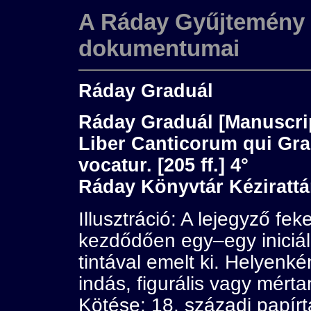
A Ráday Gyűjtemény (k
dokumentumai
Ráday Graduál
Ráday Graduál [Manuscri
Liber Canticorum qui Gr
vocatur. [205 ff.] 4°
Ráday Könyvtár Kézirattár
Illusztráció: A lejegyző feke
kezdődően egy–egy iniciál
tintával emelt ki. Helyenk
indás, figurális vagy mértan
Kötése: 18. századi papírt